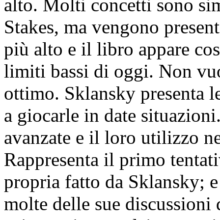
alto. Molti concetti sono sim
Stakes, ma vengono presenta
più alto e il libro appare co
limiti bassi di oggi. Non vuo
ottimo. Sklansky presenta le
a giocarle in date situazioni.
avanzate e il loro utilizzo n
Rappresenta il primo tentativ
propria fatto da Sklansky; e
molte delle sue discussioni d