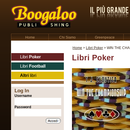
Home
Chi Siamo
Greenpeace
Home
>
Libri Poker
> WIN THE CH
Libri Poker
Libri
Poker
Libri
Football
Altri
libri
Log In
Username
Password